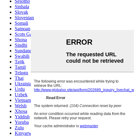
Sesotho
Sinhala
Slovak
Slovenian
Somali
Samoan
Scots Gaelic
Shona
Sindhi
Sundanese
Swahili
Tajik
Tamil
Telugu
Thai
Ukrainian
Urdu
Uzbek
Vietnamese
Welsh
Xhosa
Yiddish
Yoruba
Zulu
Kinyarwanda