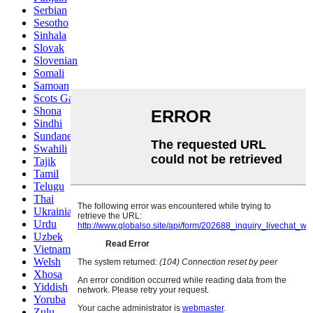
Serbian
Sesotho
Sinhala
Slovak
Slovenian
Somali
Samoan
Scots Gaelic
Shona
Sindhi
Sundanese
Swahili
Tajik
Tamil
Telugu
Thai
Ukrainian
Urdu
Uzbek
Vietnamese
Welsh
Xhosa
Yiddish
Yoruba
Zulu