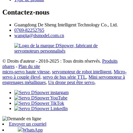
Contactez-nous
Guangdong De Sheng Intelligent Technology Co., Ltd.
0769-82252765
wangjia@dsmodel.com.cn
© Droits d'auteur - 2010-2025 : Tous droits réservés.
Produits
phares
-
Plan du site
micro-servo haute vitesse
,
servomoteur de robot intelligent
,
Micro-
servo à couple élevé
,
servo de bus série TTL
,
Mini servomoteur à
engrenages métalliques
,
Un drone peut être servo
,
Envoyer un courriel
WhatsApp