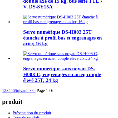
double axe de 15 kg, bus série TTL 7
V, DS-SY15A
Servo numérique DS-H003 25T
étanche à profil bas et engrenages en
acier, 16 kg
Servo numérique sans noyau DS-
H008-C, engrenages en acier, couple
élevé 25T, 24 kg
1
2
3
4
5
6
Suivant >
>>
Page 1 / 6
produit
Présentation du produit
Type de produit