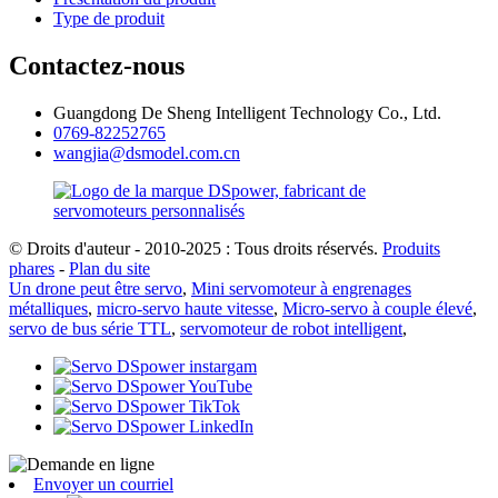
Type de produit
Contactez-nous
Guangdong De Sheng Intelligent Technology Co., Ltd.
0769-82252765
wangjia@dsmodel.com.cn
© Droits d'auteur - 2010-2025 : Tous droits réservés.
Produits
phares
-
Plan du site
Un drone peut être servo
,
Mini servomoteur à engrenages
métalliques
,
micro-servo haute vitesse
,
Micro-servo à couple élevé
,
servo de bus série TTL
,
servomoteur de robot intelligent
,
Envoyer un courriel