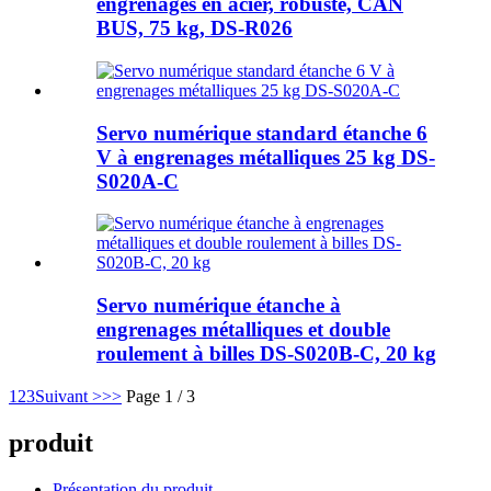
engrenages en acier, robuste, CAN
BUS, 75 kg, DS-R026
Servo numérique standard étanche 6
V à engrenages métalliques 25 kg DS-
S020A-C
Servo numérique étanche à
engrenages métalliques et double
roulement à billes DS-S020B-C, 20 kg
1
2
3
Suivant >
>>
Page 1 / 3
produit
Présentation du produit