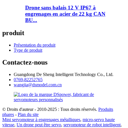
Drone sans balais 12 V IP67 à
engrenages en acier de 22 kg CAN
BU...
produit
Présentation du produit
Type de produit
Contactez-nous
Guangdong De Sheng Intelligent Technology Co., Ltd.
0769-82252765
wangjia@dsmodel.com.cn
© Droits d'auteur - 2010-2025 : Tous droits réservés.
Produits
phares
-
Plan du site
Mini servomoteur à engrenages métalliques
,
micro-servo haute
vitesse
,
Un drone peut être servo
,
servomoteur de robot intelligent
,