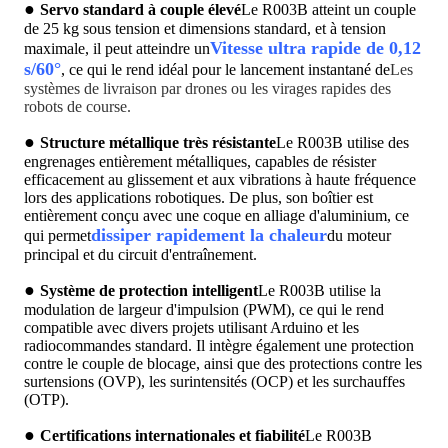
●
Servo standard à couple élevé
Le R003B atteint un couple
de 25 kg sous tension et dimensions standard, et à tension
Vitesse ultra rapide de 0,12
maximale, il peut atteindre un
s/60°
, ce qui le rend idéal pour le lancement instantané de
Les
systèmes de livraison par drones ou les virages rapides des
robots de course.
●
Structure métallique très résistante
Le R003B utilise des
engrenages entièrement métalliques, capables de résister
efficacement au glissement et aux vibrations à haute fréquence
lors des applications robotiques. De plus, son boîtier est
entièrement conçu avec une coque en alliage d'aluminium, ce
dissiper rapidement la chaleur
qui permet
du moteur
principal et du circuit d'entraînement.
●
Système de protection intelligent
Le R003B utilise la
modulation de largeur d'impulsion (PWM), ce qui le rend
compatible avec divers projets utilisant Arduino et les
radiocommandes standard. Il intègre également une protection
contre le couple de blocage, ainsi que des protections contre les
surtensions (OVP), les surintensités (OCP) et les surchauffes
(OTP).
●
Certifications internationales et fiabilité
Le R003B