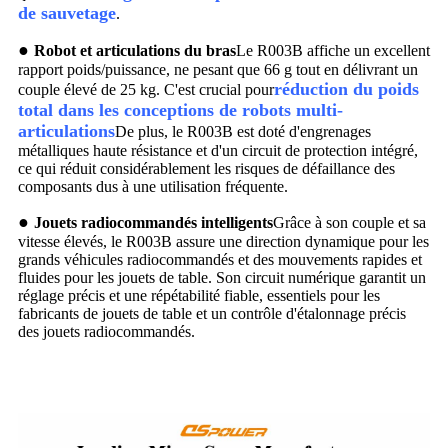
de sauvetage
.
●
Robot et articulations du bras
Le R003B affiche un excellent
rapport poids/puissance, ne pesant que 66 g tout en délivrant un
réduction du poids
couple élevé de 25 kg. C'est crucial pour
total dans les conceptions de robots multi-
articulations
De plus, le R003B est doté d'engrenages
métalliques haute résistance et d'un circuit de protection intégré,
ce qui réduit considérablement les risques de défaillance des
composants dus à une utilisation fréquente.
●
Jouets radiocommandés intelligents
Grâce à son couple et sa
vitesse élevés, le R003B assure une direction dynamique pour les
grands véhicules radiocommandés et des mouvements rapides et
fluides pour les jouets de table. Son circuit numérique garantit un
réglage précis et une répétabilité fiable, essentiels pour les
fabricants de jouets de table et un contrôle d'étalonnage précis
des jouets radiocommandés.
Servo numérique feetech FT5325M 25 kg et servo à engrenages
métalliques JX PDI 6225MG 25 kg