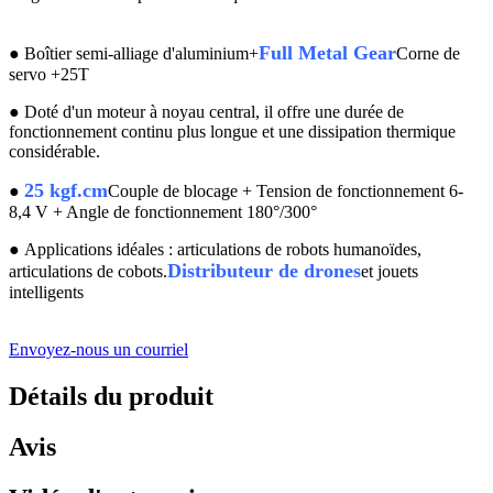
DS3225MG 25 kg
Full Metal Gear
●
Boîtier semi-alliage d'aluminium+
Corne de
servo +25T
●
Doté d'un moteur à noyau central, il offre une durée de
fonctionnement continu plus longue et une dissipation thermique
considérable.
25 kgf.cm
●
Couple de blocage + Tension de fonctionnement 6-
8,4 V + Angle de fonctionnement 180°/300°
●
Applications idéales : articulations de robots humanoïdes,
Distributeur de drones
articulations de cobots.
et jouets
intelligents
Envoyez-nous un courriel
Détails du produit
Avis