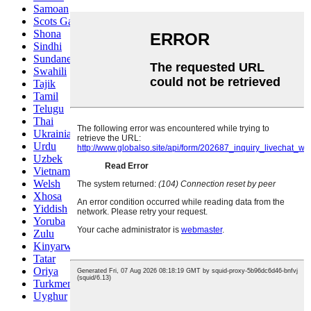
Samoan
Scots Gaelic
Shona
Sindhi
Sundanese
Swahili
Tajik
Tamil
Telugu
Thai
Ukrainian
Urdu
Uzbek
Vietnamese
Welsh
Xhosa
Yiddish
Yoruba
Zulu
Kinyarwanda
Tatar
Oriya
Turkmen
Uyghur