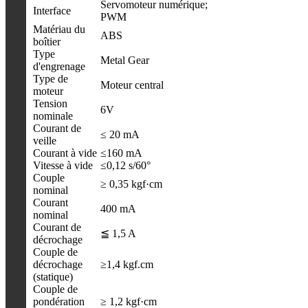
Servomoteur numérique;
Interface
PWM
Matériau du
ABS
boîtier
Type
Metal Gear
d'engrenage
Type de
Moteur central
moteur
Tension
6V
nominale
Courant de
≤ 20 mA
veille
Courant à vide
≤160 mA
Vitesse à vide
≤0,12 s/60°
Couple
≥ 0,35 kgf·cm
nominal
Courant
400 mA
nominal
Courant de
≦ 1,5 A
décrochage
Couple de
décrochage
≥1,4 kgf.cm
(statique)
Couple de
pondération
≥ 1,2 kgf·cm