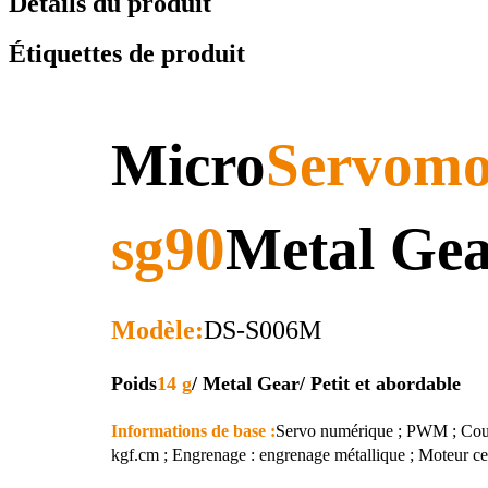
Détails du produit
Étiquettes de produit
Micro
Servomo
sg90
Metal Ge
Modèle:
DS-S006M
Poids
14 g
/ Metal Gear
/ Petit et abordable
Informations de base :
Servo numérique ; PWM ; Coup
kgf.cm ; Engrenage : engrenage métallique ; Moteur cen