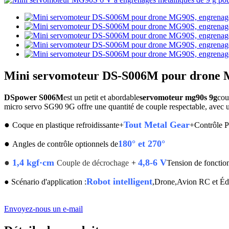
Mini servomoteur DS-S006M pour drone M
DSpower S006M
est un petit et abordable
servomoteur mg90s 9g
cou
micro servo SG90 9G offre une quantité de couple respectable, avec
●
Tout Metal Gear
Coque en plastique refroidissante+
+Contrôle
●
180° et 270°
Angles de contrôle optionnels de
●
1,4 kgf·cm
4,8-6 V
Couple de décrochage
+
Tension de fonctio
Robot intelligent
●
Scénario d'application :
,Drone,Avion RC et É
Envoyez-nous un e-mail