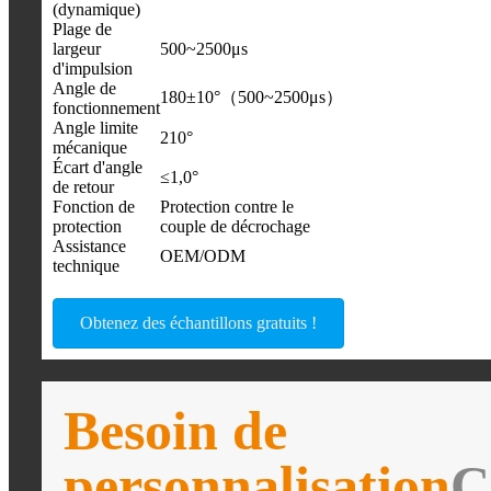
(dynamique)
Plage de
largeur
500~2500μs
d'impulsion
Angle de
180±10°（500~2500μs）
fonctionnement
Angle limite
210°
mécanique
Écart d'angle
≤1,0°
de retour
Fonction de
Protection contre le
protection
couple de décrochage
Assistance
OEM/ODM
technique
Obtenez des échantillons gratuits !
Besoin de
personnalisation
C