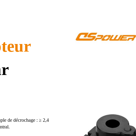
teur
ar
le de décrochage : ≥ 2,4
tral.