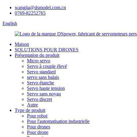
wangjia@dsmodel.com.cn
0769-82252765
English
Maison
SOLUTIONS POUR DRONES
Présentation du produit
Micro servo
Servo à couple élevé
Servo standard
servo sans balais
Servo étanche
Servo haute tension
Servo sans noyau
Servo discret
Autre
Type de produit
Pour robot
Pour l'automatisation industrielle
Pour drones
Pour drone