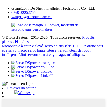
Guangdong De Sheng Intelligent Technology Co., Ltd.
0769-82252765
wangjia@dsmodel.com.cn
© Droits d'auteur - 2010-2025 : Tous droits réservés.
Produits
phares
-
Plan du site
Micro-servo à couple élevé
,
servo de bus série TTL
,
Un drone peut
être servo
,
micro-servo haute vitesse
,
servomoteur de robot
intelligent
,
Mini servomoteur à engrenages métalliques
,
Envoyer un courriel
WhatsApp
x