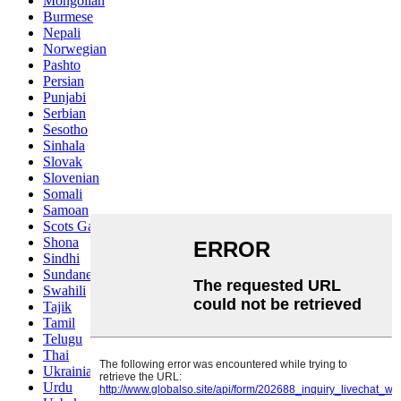
Mongolian
Burmese
Nepali
Norwegian
Pashto
Persian
Punjabi
Serbian
Sesotho
Sinhala
Slovak
Slovenian
Somali
Samoan
Scots Gaelic
Shona
Sindhi
Sundanese
Swahili
Tajik
Tamil
Telugu
Thai
Ukrainian
Urdu