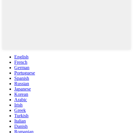
English
French
German
Portuguese
Spanish
Russian
Japanese
Korean
Arabic
Irish
Greek
Turkish
Italian
Danish
Romanian